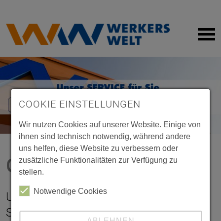
Maschinen + Werkzeuge
Holzzuschnitt
Impressum
Sanitär
Farbmisch-Service
Datenschutz
Bodenbeläge + Holz
Gasflaschen
COOKIE EINSTELLUNGEN
Farben + Lacke
Partner-Card
Wir nutzen Cookies auf unserer Website. Einige von
ihnen sind technisch notwendig, während andere
Eisenwaren
Online-Bestellung
uns helfen, diese Website zu verbessern oder
Online-Bestellung
zusätzliche Funktionalitäten zur Verfügung zu
KFZ + Fahrrad
Werkstoffrücknahme
stellen.
Haushaltswaren
Handwerker-Vermittlung
Notwendige Cookies
Unser Online Shop hat 24 Stunden für
Sie geöffnet.
Leuchten + Elektro
Anhänger-Verleih
ABLEHNEN