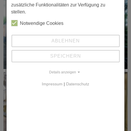
zusätzliche Funktionalitäten zur Verfügung zu
Baustoffe
Lieferservice
stellen.
Notwendige Cookies
Holz im Garten
Garten + Grill
ABLEHNEN
Kaminöfen
SPEICHERN
Sicherheit
Details anzeigen
Impressum
|
Datenschutz
Unsere Marken