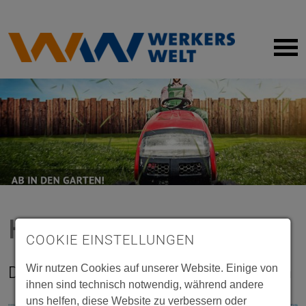
Maschinen + Werkzeuge
Holzzuschnitt
Impressum
Sanitär
Farbmisch-Service
Datenschutz
Bodenbeläge + Holz
Gasflaschen
Farben + Lacke
Partner-Card
Eisenwaren
Online-Bestellung
Holz im Garten
KFZ + Fahrrad
Werkstoffrücknahme
COOKIE EINSTELLUNGEN
Haushaltswaren
Handwerker-Vermittlung
Wir nutzen Cookies auf unserer Website. Einige von
Den eigenen Garten entspannt genießen
ihnen sind technisch notwendig, während andere
Leuchten + Elektro
Anhänger-Verleih
uns helfen, diese Website zu verbessern oder