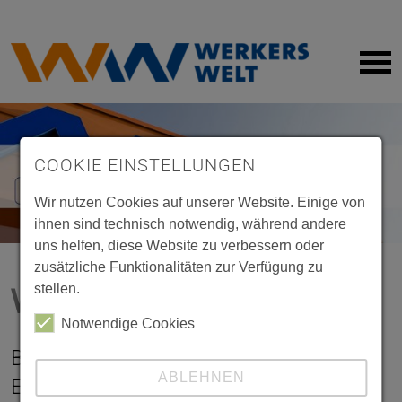
Maschinen + Werkzeuge
Holzzuschnitt
Impressum
Sanitär
Farbmisch-Service
Datenschutz
Bodenbeläge + Holz
Gasflaschen
COOKIE EINSTELLUNGEN
Wir nutzen Cookies auf unserer Website. Einige von
Farben + Lacke
Partner-Card
ihnen sind technisch notwendig, während andere
uns helfen, diese Website zu verbessern oder
Eisenwaren
Online-Bestellung
zusätzliche Funktionalitäten zur Verfügung zu
Wertstoffrücknahme
stellen.
KFZ + Fahrrad
Werkstoffrücknahme
Notwendige Cookies
Haushaltswaren
Handwerker-Vermittlung
Batterien, Akkus, Leuchtmittel und
ABLEHNEN
Elektro-Altgeräte umweltgerecht
Leuchten + Elektro
Anhänger-Verleih